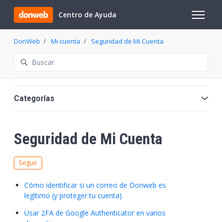
Saltar al contenido principal
Centro de Ayuda
Abrir/cer
DonWeb
Mi cuenta
Seguridad de Mi Cuenta
Búsqueda
Categorías
Seguridad de Mi Cuenta
Nadie lo sigue aún
Seguir
Cómo identificar si un correo de Donweb es
legítimo (y proteger tu cuenta)
Usar 2FA de Google Authenticator en varios