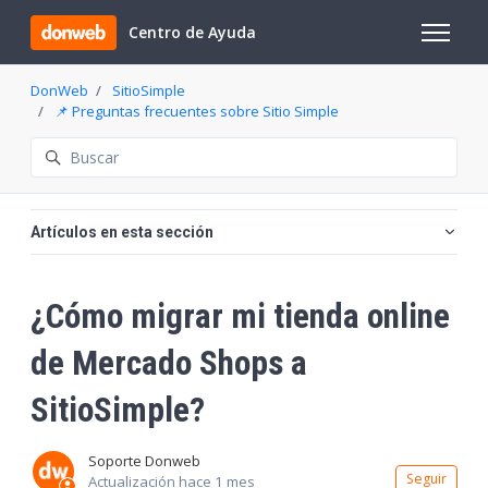
Saltar al contenido principal
Centro de Ayuda
Abrir/cer
DonWeb
SitioSimple
📌 Preguntas frecuentes sobre Sitio Simple
Búsqueda
Artículos en esta sección
¿Cómo migrar mi tienda online
de Mercado Shops a
SitioSimple?
Soporte Donweb
Nadi
Seguir
Actualización
hace 1 mes