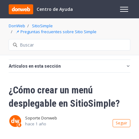
Saltar al contenido principal
Centro de Ayuda
Abrir/cer
DonWeb
SitioSimple
📌 Preguntas frecuentes sobre Sitio Simple
Búsqueda
Artículos en esta sección
¿Cómo crear un menú
desplegable en SitioSimple?
Soporte Donweb
Nadi
Seguir
hace 1 año