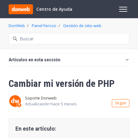
Saltar al contenido principal
Centro de Ayuda
Abrir/cer
DonWeb
Panel Ferozo
Gestión de sitio web
Búsqueda
Artículos en esta sección
Cambiar mi versión de PHP
Soporte Donweb
Nadi
Seguir
Actualización
hace 5 meses
En este artículo: