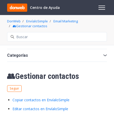
Saltar al contenido principal
Centro de Ayuda
Abrir/cer
DonWeb
EnvíaloSimple
Email Marketing
👥Gestionar contactos
Búsqueda
Categorías
👥Gestionar contactos
Nadie lo sigue aún
Seguir
Copiar contactos en EnvíaloSimple
Editar contactos en EnvíaloSimple