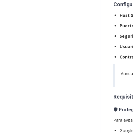
Configu
Host 
Puert
Segur
Usuari
Contr
Aunqu
Requisi
🛡️
Proteg
Para evit
Google