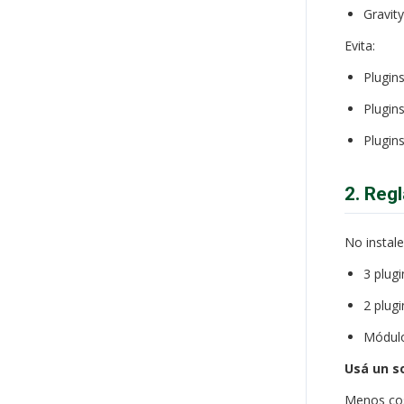
Gravit
Evita:
Plugin
Plugin
Plugins
2. Reg
No instale
3 plug
2 plug
Módulo
Usá un so
Menos cos