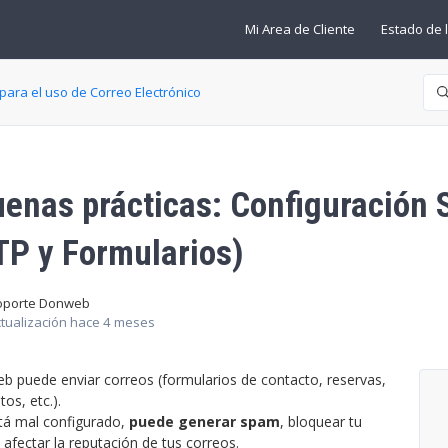
Mi Area de Cliente
Estado de l
Bú
para el uso de Correo Electrónico
enas prácticas: Configuración 
P y Formularios)
oporte Donweb
tualización
hace 4 meses
eb puede enviar correos (formularios de contacto, reservas,
os, etc.).
stá mal configurado,
puede generar spam
, bloquear tu
afectar la reputación de tus correos.