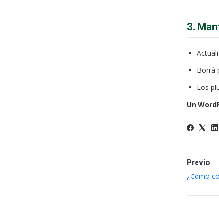
3. Man
Actual
Borrá 
Los pl
Un WordP
Previo
¿Cómo con