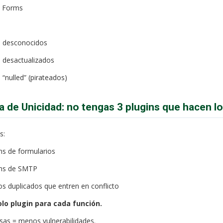
y Forms
s desconocidos
s desactualizados
 “nulled” (pirateados)
la de Unicidad: no tengas 3 plugins que hacen 
s:
ins de formularios
ins de SMTP
s duplicados que entren en conflicto
lo plugin para cada función.
as = menos vulnerabilidades.