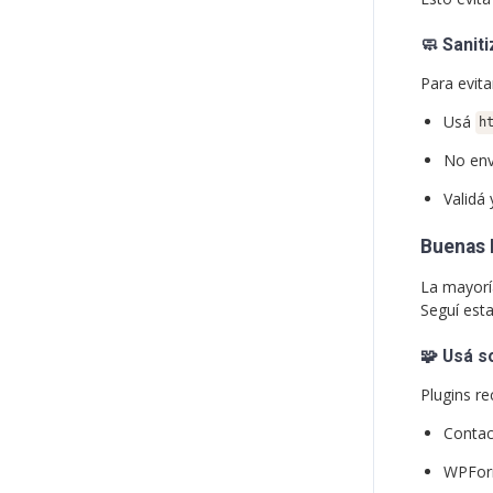
🧼
Saniti
Para evita
Usá
h
No env
Validá
Buenas 
La mayorí
Seguí esta
🧩
Usá s
Plugins r
Contac
WPFo