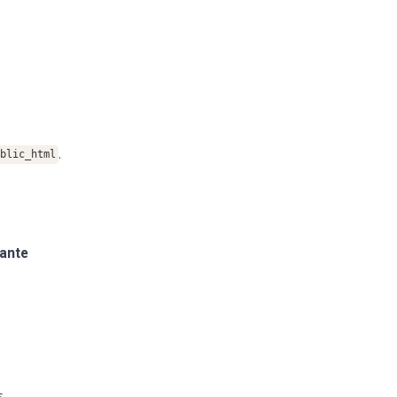
.
ublic_html
tante
s.