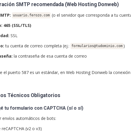
ración SMTP recomendada (Web Hosting Donweb)
SMTP:
(o el servidor que corresponda a tu cuent
usuario.ferozo.com
o:
465 (SSL/TLS)
idad:
SSL
o:
tu cuenta de correo completa (ej.:
)
formularios@tudominio.com
aseña:
la contraseña de esa cuenta de correo
e el puerto 587 es un estándar, en Web Hosting Donweb la conexión
tos Técnicos Obligatorios
é tu formulario con CAPTCHA (sí o sí)
ar envíos automáticos de bots:
 reCAPTCHA (v2 o v3)