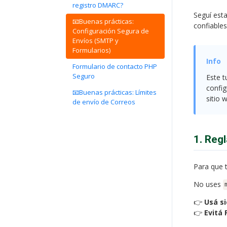
registro DMARC?
Seguí est
📧Buenas prácticas:
confiables
Configuración Segura de
Envíos (SMTP y
Formularios)
Formulario de contacto PHP
Seguro
Este t
config
📧Buenas prácticas: Límites
sitio 
de envío de Correos
1. Reg
Para que 
No uses
👉
Usá s
👉
Evitá 