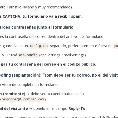
lare Turnstile (liviano y muy recomendado)
s CAPTCHA, tu formulario va a recibir spam.
ardes contraseñas junto al formulario
s la contraseña del correo dentro del archivo del formulario.
P
: guardala en un
separado, preferentemente fuera de
config.php
p
P.NET
: usá
(appSettings / mailSettings).
Web.config
gas tu contraseña del correo en el código público.
ofing (suplantación): From debe ser tu correo, no el del visi
 visitante completa un formulario:
m (remitente)
→ debe ser tu cuenta autenticada
)
-responder@tudominio.com
il del visitante
→ ponelo en el campo
Reply-To
a bloqueos, rebotes y que tus envíos sean marcados como falsificado