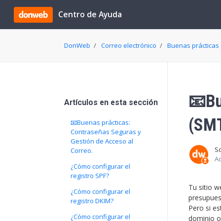
Saltar al contenido principal
Centro de Ayuda
DonWeb
Correo electrónico
Buenas prácticas 
📧Bu
Artículos en esta sección
(SMT
📧Buenas prácticas:
Contraseñas Seguras y
Gestión de Acceso al
S
Correo.
Ac
¿Cómo configurar el
registro SPF?
Tu sitio w
¿Cómo configurar el
presupuest
registro DKIM?
Pero si e
¿Cómo configurar el
dominio o 