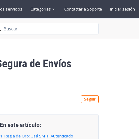
os servicios
Categorías
Contactar a Soporte
Iniciar sesión
squeda
Segura de Envíos
Nadie lo sigue aún
Seguir
En este artículo:
1. Regla de Oro: Usá SMTP Autenticado