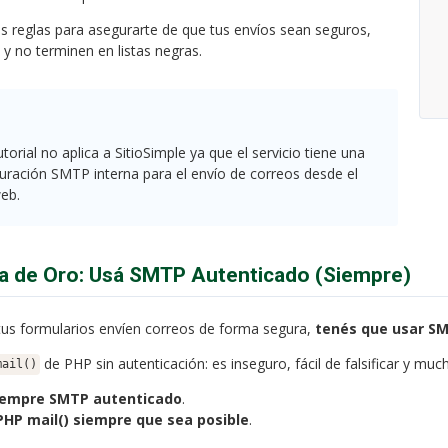
as reglas para asegurarte de que tus envíos sean seguros,
 y no terminen en listas negras.
utorial no aplica a SitioSimple ya que el servicio tiene una
uración SMTP interna para el envío de correos desde el
web.
la de Oro: Usá SMTP Autenticado (Siempre)
tus formularios envíen correos de forma segura,
tenés que usar SM
de PHP sin autenticación: es inseguro, fácil de falsificar y mu
mail()
iempre SMTP autenticado
.
PHP mail() siempre que sea posible
.