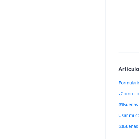
Artícul
Formulari
¿Cómo con
📧Buenas 
Usar mi c
📧Buenas 