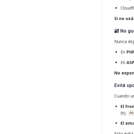
Cloudf
Si no usá
🔐
No gu
Nunca deje
En
PH
En
AS
No expon
Evitá spo
Cuando un
El Fro
(ej.:
no
El ema
Esto evit