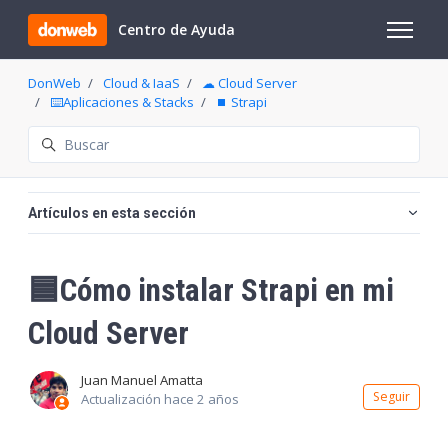
Saltar al contenido principal
Centro de Ayuda
Abrir/cer
DonWeb
Cloud & IaaS
☁ Cloud Server
⌨️Aplicaciones & Stacks
⏹️ Strapi
Búsqueda
Artículos en esta sección
🟦Cómo instalar Strapi en mi
Cloud Server
Juan Manuel Amatta
Nadi
Seguir
Actualización
hace 2 años