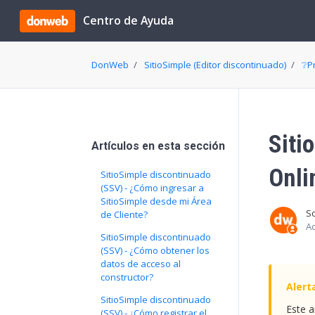
Saltar al contenido principal
Centro de Ayuda
DonWeb
SitioSimple (Editor discontinuado)
❔Pr
Siti
Artículos en esta sección
Onli
SitioSimple discontinuado
(SSV) - ¿Cómo ingresar a
SitioSimple desde mi Área
S
de Cliente?
Ac
SitioSimple discontinuado
(SSV) - ¿Cómo obtener los
datos de acceso al
constructor?
SitioSimple discontinuado
Este a
(SSV) - ¿Cómo registrar el