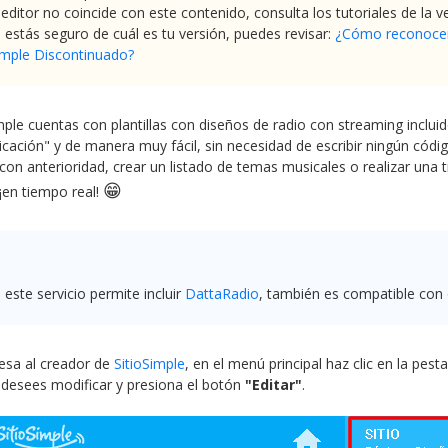
 editor no coincide con este contenido, consulta los tutoriales de la v
 estás seguro de cuál es tu versión, puedes revisar:
¿Cómo reconocer 
imple Discontinuado?
mple cuentas con plantillas con diseños de radio con streaming inclui
ación" y de manera muy fácil, sin necesidad de escribir ningún códig
on anterioridad, crear un listado de temas musicales o realizar una 
😁
¡en tiempo real!
n este servicio permite incluir
DattaRadio
, también es compatible con o
esa al creador de
SitioSimple
, en el menú principal haz clic en la pest
desees modificar y presiona el botón
"Editar"
.