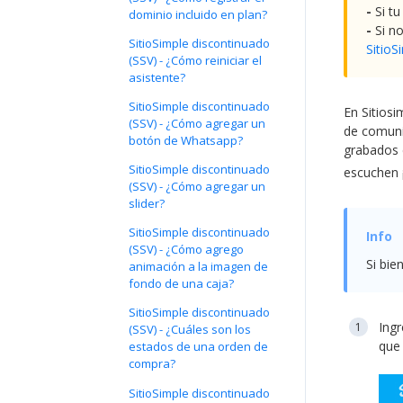
-
Si tu
dominio incluido en plan?
-
Si no
SitioSimple discontinuado
SitioS
(SSV) - ¿Cómo reiniciar el
asistente?
SitioSimple discontinuado
En Sitiosi
(SSV) - ¿Cómo agregar un
de comunic
botón de Whatsapp?
grabados c
SitioSimple discontinuado
escuchen 
(SSV) - ¿Cómo agregar un
slider?
SitioSimple discontinuado
(SSV) - ¿Cómo agrego
Si bie
animación a la imagen de
fondo de una caja?
SitioSimple discontinuado
Ingr
(SSV) - ¿Cuáles son los
que 
estados de una orden de
compra?
SitioSimple discontinuado