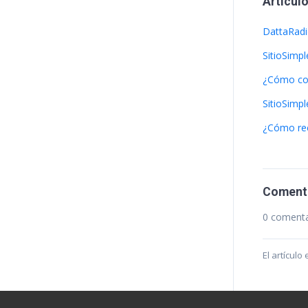
Artícul
DattaRadi
SitioSimpl
¿Cómo con
SitioSimpl
¿Cómo rec
Coment
0 comenta
El artícul