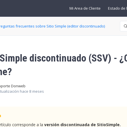
Mi Area de Cliente
Estado de l
Bú
eguntas frecuentes sobre Sitio Simple (editor discontinuado)
oSimple discontinuado (SSV) - ¿
ne?
oporte Donweb
tualización
hace 8 meses
rtículo corresponde a la
versión discontinuada de SitioSimple.