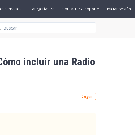
os servicios
Categorías
Contactar a Soporte
Iniciar sesión
squeda
Cómo incluir una Radio
Nadie lo sigue aún
Seguir