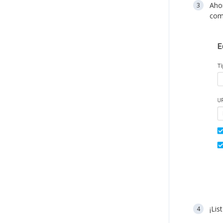
Aho
com
¡Lis