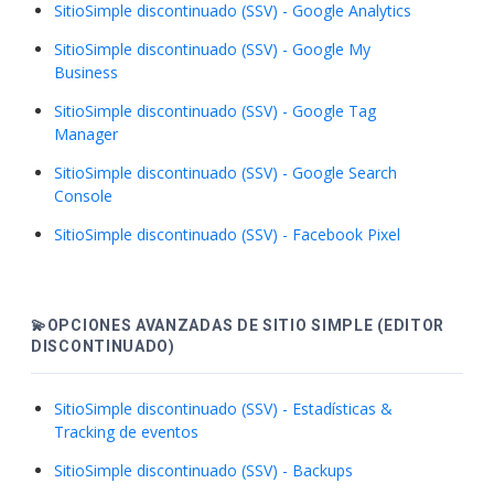
SitioSimple discontinuado (SSV) - Google Analytics
SitioSimple discontinuado (SSV) - Google My
Business
SitioSimple discontinuado (SSV) - Google Tag
Manager
SitioSimple discontinuado (SSV) - Google Search
Console
SitioSimple discontinuado (SSV) - Facebook Pixel
💫OPCIONES AVANZADAS DE SITIO SIMPLE (EDITOR
DISCONTINUADO)
SitioSimple discontinuado (SSV) - Estadísticas &
Tracking de eventos
SitioSimple discontinuado (SSV) - Backups