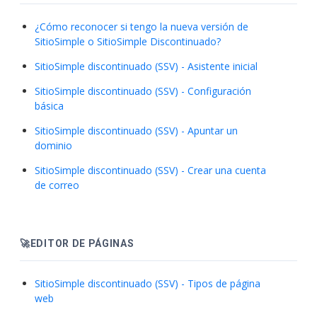
¿Cómo reconocer si tengo la nueva versión de
SitioSimple o SitioSimple Discontinuado?
SitioSimple discontinuado (SSV) - Asistente inicial
SitioSimple discontinuado (SSV) - Configuración
básica
SitioSimple discontinuado (SSV) - Apuntar un
dominio
SitioSimple discontinuado (SSV) - Crear una cuenta
de correo
🚀EDITOR DE PÁGINAS
SitioSimple discontinuado (SSV) - Tipos de página
web