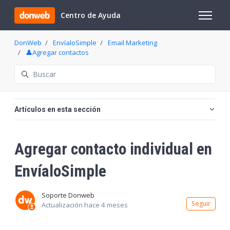
Saltar al contenido principal
Centro de Ayuda
Abrir/cer
DonWeb
EnvíaloSimple
Email Marketing
👤Agregar contactos
Búsqueda
Artículos en esta sección
Agregar contacto individual en
EnvíaloSimple
Soporte Donweb
Nadi
Seguir
Actualización
hace 4 meses