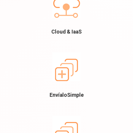
Cloud & IaaS
EnvíaloSimple