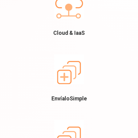
Cloud & IaaS
EnvíaloSimple