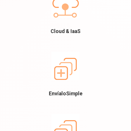
Cloud & IaaS
EnvíaloSimple