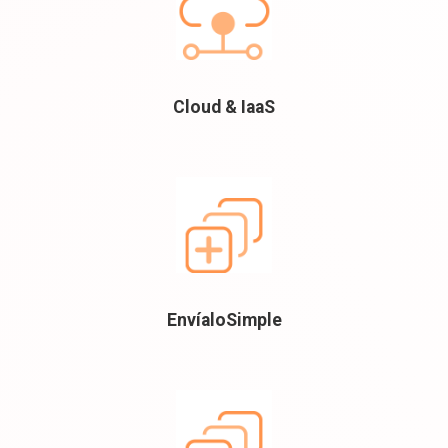
Cloud & IaaS
EnvíaloSimple