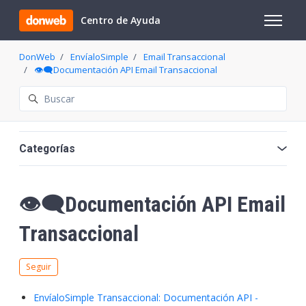
Saltar al contenido principal
Centro de Ayuda
Abrir/cer
DonWeb
EnvíaloSimple
Email Transaccional
👁️‍🗨️Documentación API Email Transaccional
Búsqueda
Categorías
👁️‍🗨️Documentación API Email
Transaccional
Nadie lo sigue aún
Seguir
EnvíaloSimple Transaccional: Documentación API -