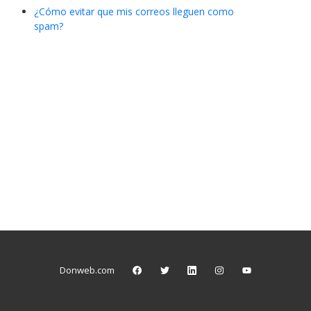
¿Cómo evitar que mis correos lleguen como
spam?
Donweb.com