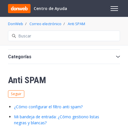
Saltar al contenido principal
Centro de Ayuda
Abrir/cer
DonWeb
Correo electrónico
Anti SPAM
Búsqueda
Categorías
Anti SPAM
Nadie lo sigue aún
Seguir
¿Cómo configurar el filtro anti spam?
Mi bandeja de entrada: ¿Cómo gestiono listas
negras y blancas?