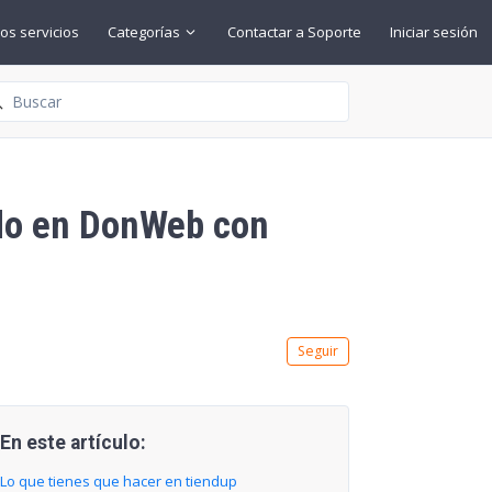
os servicios
Categorías
Contactar a Soporte
Iniciar sesión
squeda
ado en DonWeb con
Nadie lo sigue aún
Seguir
En este artículo:
Lo que tienes que hacer en tiendup