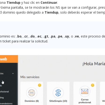
iona
Tiendup
y haz clic
en
Continuar
.
próxima pantalla, se te mostrarán los NS que se van a configurar, pre
! El dominio quedo delegado a
Tiendup
, solo deberás esperar el tiem
dominio es:
.bo
,
.cr
,
.do
,
.ec
,
.gt
,
.pa
,
.pe
,
.uy
, o
.ve
, este proceso d
 ticket para realizar la solicitud.