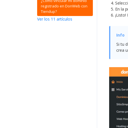
¿Cómo vincular mi dominio
Selecc
registrado en DonWeb con
En la 
Tiendup?
¡Listo
Ver los 11 artículos
Si tu 
crea un