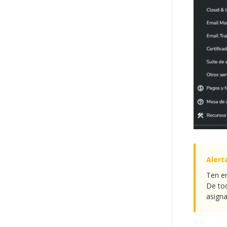
Ten en
De tod
asigna