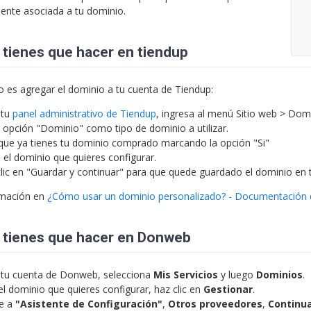
ente asociada a tu dominio.
 tienes que hacer en tiendup
o es agregar el dominio a tu cuenta de Tiendup:
 tu
panel administrativo de Tiendup
, ingresa al menú Sitio web > Domi
la opción "Dominio" como tipo de dominio a utilizar.
 que ya tienes tu dominio comprado marcando la opción "Si"
 el dominio que quieres configurar.
clic en "Guardar y continuar" para que quede guardado el dominio en 
rmación en
¿Cómo usar un dominio personalizado? - Documentación 
 tienes que hacer en Donweb
tu cuenta de Donweb, selecciona
Mis
Servicios
y luego
Dominios
.
el dominio que quieres configurar, haz clic en
Gestionar
.
te a
"Asistente de Configuración"
,
Otros proveedores
,
Continu