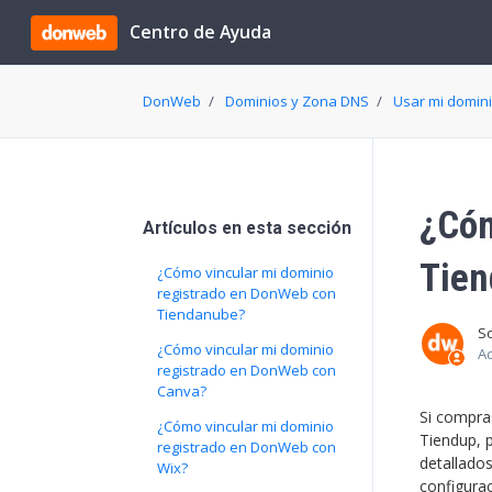
Saltar al contenido principal
Centro de Ayuda
DonWeb
Dominios y Zona DNS
Usar mi dominio
¿Cóm
Artículos en esta sección
Tien
¿Cómo vincular mi dominio
registrado en DonWeb con
Tiendanube?
S
¿Cómo vincular mi dominio
Ac
registrado en DonWeb con
Canva?
Si compra
¿Cómo vincular mi dominio
Tiendup, 
registrado en DonWeb con
detallado
Wix?
configura