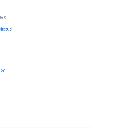
de 0
licitud
eb?