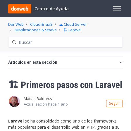
Saltar al contenido principal
Centro de Ayuda
Abrir/cer
DonWeb
Cloud & IaaS
☁ Cloud Server
⌨️Aplicaciones & Stacks
🏗️ Laravel
Búsqueda
Artículos en esta sección
🏗️ Primeros pasos con Laravel
Matias Baldanza
Nadi
Seguir
Actualización
hace 1 año
Laravel
se ha consolidado como uno de los frameworks
más populares para el desarrollo web en PHP, gracias a su