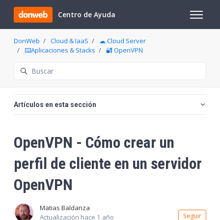
Saltar al contenido principal
Centro de Ayuda
Abrir/cer
DonWeb
Cloud & IaaS
☁ Cloud Server
⌨️Aplicaciones & Stacks
🔐 OpenVPN
Búsqueda
Artículos en esta sección
OpenVPN - Cómo crear un
perfil de cliente en un servidor
OpenVPN
Matias Baldanza
Nadi
Seguir
Actualización
hace 1 año