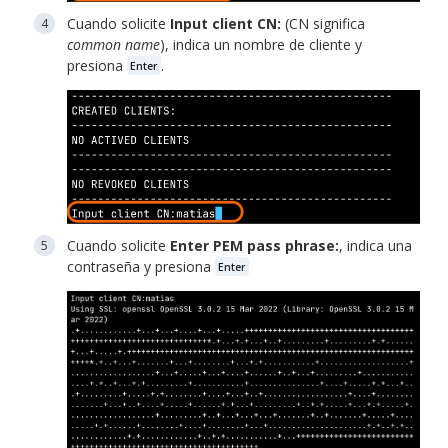
Cuando solicite
Input client CN:
(CN significa
common name
), indica un nombre de cliente y
presiona
.
Enter
Cuando solicite
Enter PEM pass phrase:
, indica una
contraseña y presiona
Enter