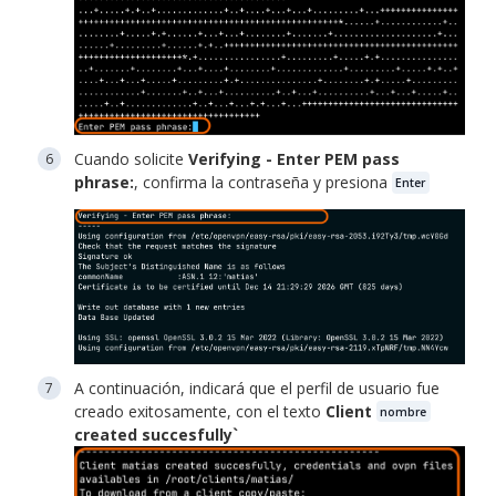
Cuando solicite
Verifying - Enter PEM pass
phrase:
, confirma la contraseña y presiona
Enter
A continuación, indicará que el perfil de usuario fue
creado exitosamente, con el texto
Client
nombre
created succesfully`