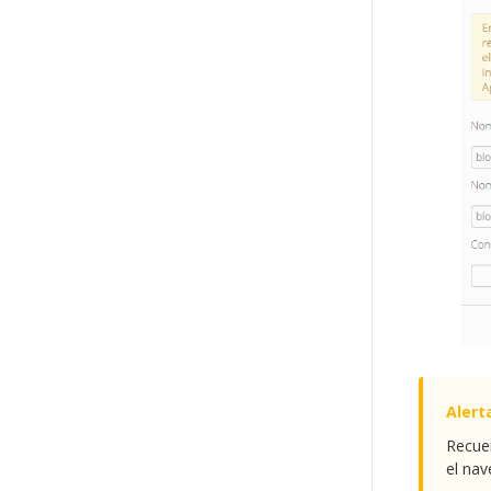
Recuer
el nav