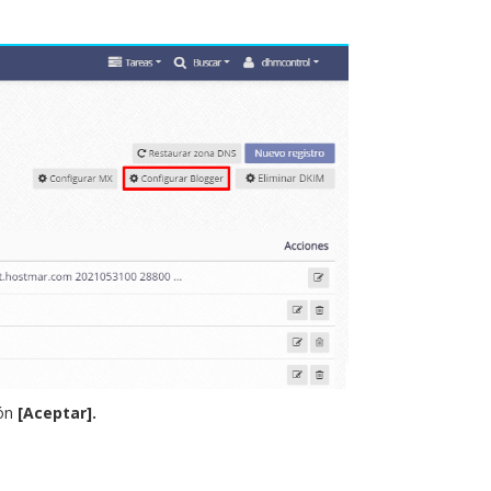
ón
[Aceptar].