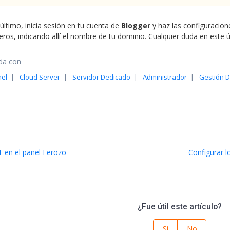
último, inicia sesión en tu cuenta de
Blogger
y haz las configuracio
eros, indicando allí el nombre de tu dominio. Cualquier duda en este
da con
nel
Cloud Server
Servidor Dedicado
Administrador
Gestión 
IT en el panel Ferozo
Configurar 
¿Fue útil este artículo?
Sí
No