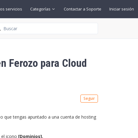
os servicios
Categorías
Contactar a Soporte
Iniciar sesión
squeda
en Ferozo para Cloud
Nadie lo sigue aún
Seguir
io que tengas apuntado a una cuenta de hosting
e el icono
[Dominios].