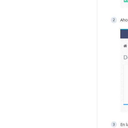
Ahor
En l