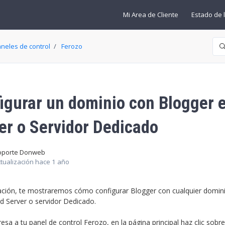
Mi Area de Cliente
Estado de l
Bú
aneles de control
Ferozo
igurar un dominio con Blogger 
er o Servidor Dedicado
oporte Donweb
tualización
hace 1 año
ación, te mostraremos cómo configurar Blogger con cualquier domin
d Server o servidor Dedicado.
resa a tu panel de
control Ferozo
, en la página principal haz clic sobr