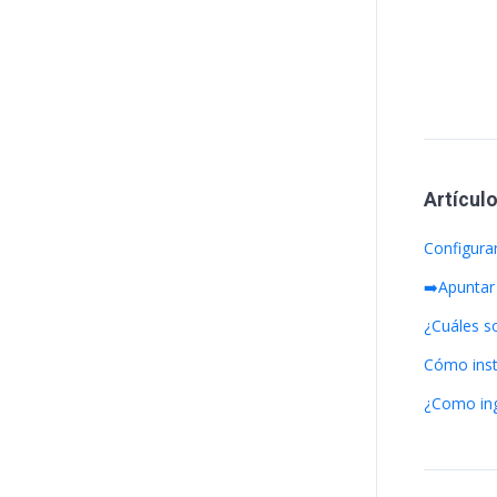
Artícul
Configura
➡️Apuntar
¿Cuáles s
Cómo inst
¿Como ing