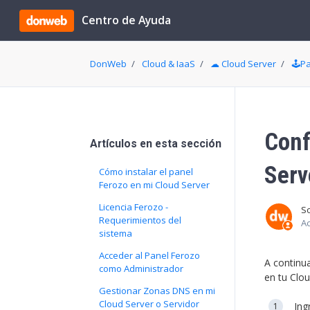
Saltar al contenido principal
Centro de Ayuda
DonWeb
Cloud & IaaS
☁ Cloud Server
🕹️P
Conf
Artículos en esta sección
Serv
Cómo instalar el panel
Ferozo en mi Cloud Server
Licencia Ferozo -
S
Requerimientos del
Ac
sistema
Acceder al Panel Ferozo
A continu
como Administrador
en tu Clou
Gestionar Zonas DNS en mi
Cloud Server o Servidor
Ing