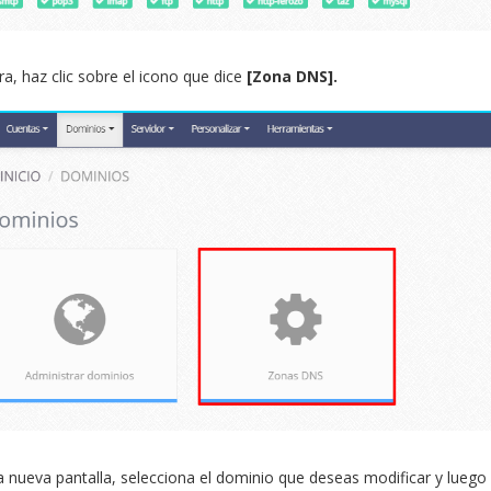
a, haz clic sobre el icono que dice
[Zona DNS].
a nueva pantalla, selecciona el dominio que deseas modificar y luego 