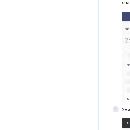
que 
Se a