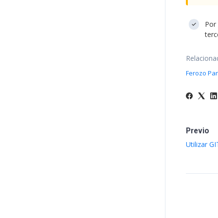
Por 
terc
Relaciona
Ferozo Pa
Previo
Utilizar G