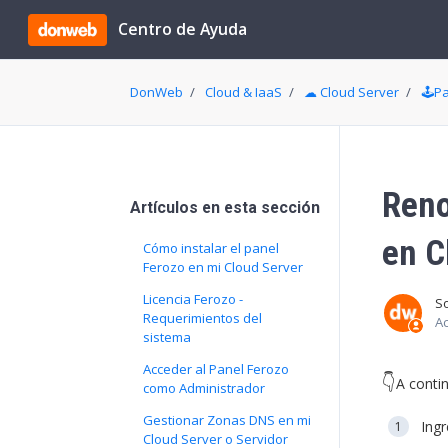
Saltar al contenido principal
Centro de Ayuda
DonWeb
Cloud & IaaS
☁ Cloud Server
🕹️P
Reno
Artículos en esta sección
en C
Cómo instalar el panel
Ferozo en mi Cloud Server
Licencia Ferozo -
S
Requerimientos del
Ac
sistema
Acceder al Panel Ferozo
👇
A conti
como Administrador
Gestionar Zonas DNS en mi
Ingr
Cloud Server o Servidor