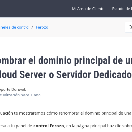
Mi Area de Cliente
Estado de l
Bú
aneles de control
Ferozo
mbrar el dominio principal de u
loud Server o Servidor Dedicado
oporte Donweb
tualización
hace 1 año
nuación te mostraremos cómo renombrar el dominio principal de una c
esa a tu panel de
control Ferozo
, en la página principal haz clic sobr