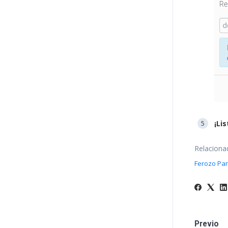
¡Lis
Relaciona
Ferozo Pa
Previo