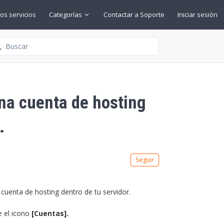
os servicios
Categorías
Contactar a Soporte
Iniciar sesión
squeda
na cuenta de hosting
.
Nadie lo sigue aún
Seguir
uenta de hosting dentro de tu servidor.
e el icono
[Cuentas].