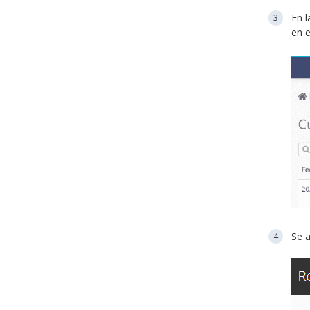
En l
en e
Se a