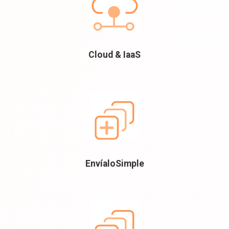
Cloud & IaaS
EnvíaloSimple