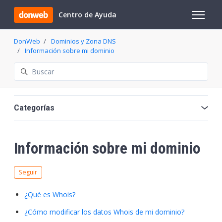
Saltar al contenido principal
Centro de Ayuda
Abrir/cer
DonWeb
Dominios y Zona DNS
Información sobre mi dominio
Búsqueda
Categorías
Información sobre mi dominio
Nadie lo sigue aún
Seguir
¿Qué es Whois?
¿Cómo modificar los datos Whois de mi dominio?