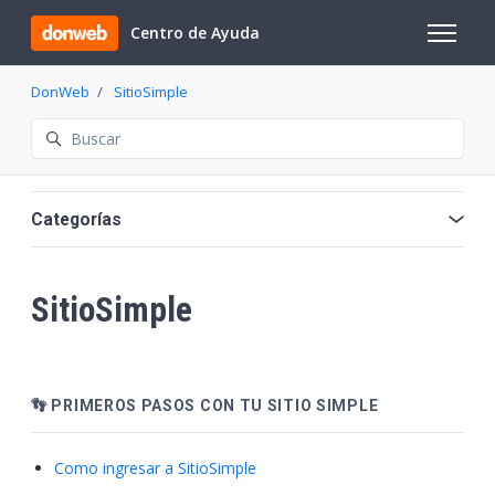
Saltar al contenido principal
Centro de Ayuda
Abrir/cer
DonWeb
SitioSimple
Búsqueda
Categorías
SitioSimple
👣 PRIMEROS PASOS CON TU SITIO SIMPLE
Como ingresar a SitioSimple