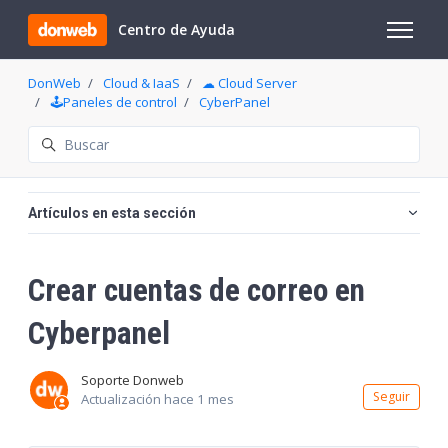
Saltar al contenido principal
Centro de Ayuda
Abrir/cer
DonWeb
Cloud & IaaS
☁ Cloud Server
🕹️Paneles de control
CyberPanel
Búsqueda
Artículos en esta sección
Crear cuentas de correo en
Cyberpanel
Soporte Donweb
Nadi
Seguir
Actualización
hace 1 mes