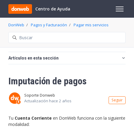
Saltar al contenido principal
Centro de Ayuda
Abrir/cer
DonWeb
Pagos y Facturación
Pagar mis servicios
Búsqueda
Artículos en esta sección
Imputación de pagos
Soporte Donweb
Nadi
Seguir
Actualización
hace 2 años
Tu
Cuenta Corriente
en DonWeb funciona con la siguiente
modalidad: